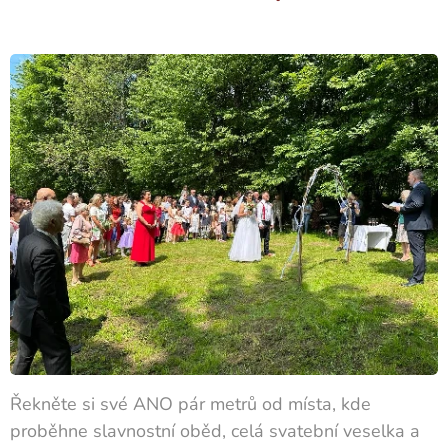
Řekněte si své ANO pár metrů od místa, kde
proběhne slavnostní oběd, celá svatební veselka a