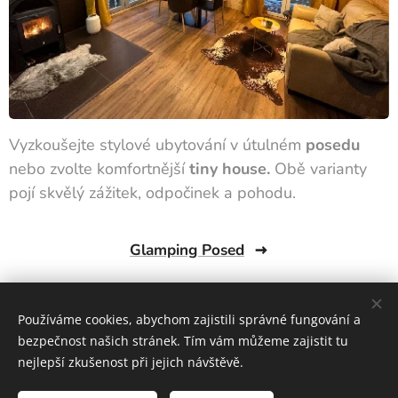
Vyzkoušejte stylové ubytování v útulném
posedu
nebo zvolte komfortnější
tiny house.
Obě varianty
pojí skvělý zážitek, odpočinek a pohodu.
Glamping Posed
Glamping Tiny house
Používáme cookies, abychom zajistili správné fungování a
bezpečnost našich stránek. Tím vám můžeme zajistit tu
nejlepší zkušenost při jejich návštěvě.
© 2024 Všechna práva vyhrazena